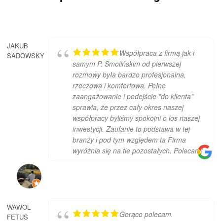
rolety zewnętrzne przeciwsłoneczno-wiatrowe
okna 3 szybowe – sześciokomorowe
drzwi zewnętrzne termo prestige Wikęd 26 C
dachówka firmy Brass
JAKUB
ogrzewanie podłogowe parter
Współpraca z firmą jak i
SADOWSKY
instalacja elektryczna podtynkowa
samym P. Smolińskim od pierwszej
zakończona puszką
rozmowy była bardzo profesjonalna,
instalacja sat-TV
rzeczowa i komfortowa. Pełne
instalacja wodno -kanalizacyjna
zaangażowanie i podejście "do klienta"
instalacja centralnego ogrzewania + piec CO
sprawia, że przez cały okres naszej
,grzejniki piętro ( ogrzewanie podłogowe
współpracy byliśmy spokojni o los naszej
parter)
inwestycji. Zaufanie to podstawa w tej
ściany wewnętrzne wykończone tynkiem
branży i pod tym względem ta Firma
gipsowym
wyróżnia się na tle pozostałych. Polecam!
posadzki cementowe zacierane mechanicznie
miejsca parkingowe
WAWOL
Gorąco polecam.
FETUS