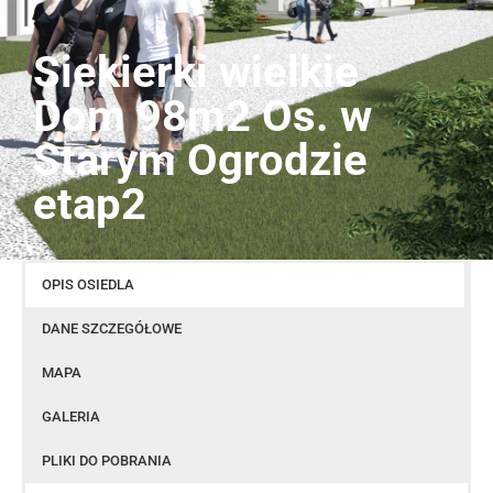
Siekierki wielkie
Dom 98m2 Os. w
Starym Ogrodzie
etap2
OPIS OSIEDLA
DANE SZCZEGÓŁOWE
MAPA
GALERIA
PLIKI DO POBRANIA