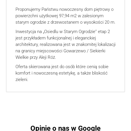
Proponujemy Państwu nowoczesny dom piętrowy o
powierzchni użytkowej 97,94 m2 w zalesionym
starym ogrodzie z drzewostanem o wysokości 20 m.
Inwestycja na „Osiedlu w Starym Ogrodzie” etap 2
jest przykładem funkcjonalnej i eleganckiej
architektury, realizowana jest w znakomitej lokalizacji
na granicy miejscowości Gowarzewo / Siekierki
Wielkie przy Aleji Róż.
Oferta skierowana jest do osób które cenią sobie
komfort i nowoczesną estetykę, a także bliskość
zieleni.
Budynek jednorodzinny
Rzut parteru
Powierzchnia domu: 97,94m2
Rzut piętra
Budowa domu odbywa się w wysokim standardzie
deweloperskim, oferta przewiduje:
Opinie o nas w Google